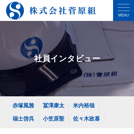
MENU
社員インタビュー
赤塚風雅
冨澤康太
米内裕哉
福士啓呉
小笠原聖
佐々木政喜