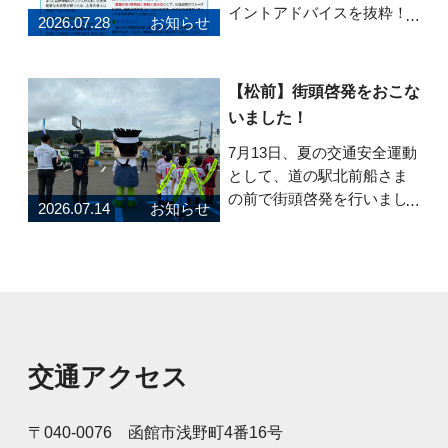
イントアドバイスを抜粋！7
2026.07.28
お知らせ
月号のテーマは「今からで
も間に合う！夏バテを防ぐ
健康習慣」です。 夏バテの
【松前】街頭啓発をおこな
原因や熱中症との違い、暑
いました！
い季節を元気に乗り切るた
めのポイントを紹介してい
7月13日、夏の交通安全運動
ます。 食事・睡眠・
として、道の駅北前船さま
の前で街頭啓発を行いまし
2026.07.14
お知らせ
た！町内のスポーツクラブ
に所属する子どもたちと安
全グッズと弊社養殖昆布を
配布し、道行くドライバー
に安全運転を呼びかけまし
た。元気な声で「安全運転
お願いします！」と呼
交通アクセス
〒040-0076 函館市浅野町4番16号