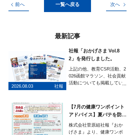
前へ
一覧へ戻る
次へ
最新記事
社報「おかげさま Vol.8
2」を発行しました。
上記の他、教育CSR活動、2
026函館マラソン、社会貢献
活動についても掲載してい
2026.08.03
社報
ます。ぜひご覧ください。
「おかげさま」Vol.82はこち
らから
【7月の健康ワンポイント
アドバイス】夏バテを防ぐ
健康習慣
株式会社菅原組社報『おか
げさま』より、健康ワンポ