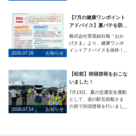
ます。ぜひご覧ください。
「おかげさま」Vol.82はこち
らから
【7月の健康ワンポイント
アドバイス】夏バテを防ぐ
健康習慣
株式会社菅原組社報『おか
げさま』より、健康ワンポ
イントアドバイスを抜粋！7
2026.07.28
お知らせ
月号のテーマは「今からで
も間に合う！夏バテを防ぐ
健康習慣」です。 夏バテの
【松前】街頭啓発をおこな
原因や熱中症との違い、暑
いました！
い季節を元気に乗り切るた
めのポイントを紹介してい
7月13日、夏の交通安全運動
ます。 食事・睡眠・
として、道の駅北前船さま
の前で街頭啓発を行いまし
2026.07.14
お知らせ
た！町内のスポーツクラブ
に所属する子どもたちと安
全グッズと弊社養殖昆布を
配布し、道行くドライバー