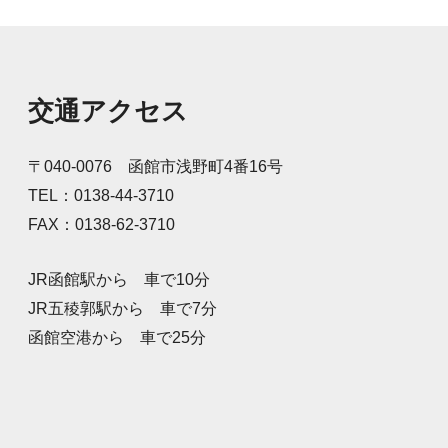
全グッズと弊社養殖昆布を
配布し、道行くドライバー
に安全運転を呼びかけまし
た。元気な声で「安全運転
お願いします！」と呼
交通アクセス
〒040-0076 函館市浅野町4番16号
TEL：0138-44-3710
FAX：0138-62-3710
JR函館駅から 車で10分
JR五稜郭駅から 車で7分
函館空港から 車で25分