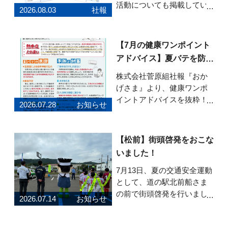
活動についても掲載してい
2026.08.03
社報
ます。ぜひご覧ください。
「おかげさま」Vol.82はこち
らから
【7月の健康ワンポイント
アドバイス】夏バテを防ぐ
健康習慣
株式会社菅原組社報『おか
げさま』より、健康ワンポ
イントアドバイスを抜粋！7
2026.07.28
お知らせ
月号のテーマは「今からで
も間に合う！夏バテを防ぐ
健康習慣」です。 夏バテの
【松前】街頭啓発をおこな
原因や熱中症との違い、暑
いました！
い季節を元気に乗り切るた
めのポイントを紹介してい
7月13日、夏の交通安全運動
ます。 食事・睡眠・
として、道の駅北前船さま
の前で街頭啓発を行いまし
2026.07.14
お知らせ
た！町内のスポーツクラブ
に所属する子どもたちと安