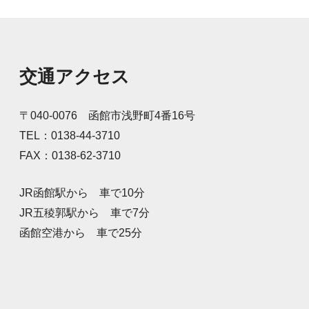
全グッズと弊社養殖昆布を
配布し、道行くドライバー
に安全運転を呼びかけまし
た。元気な声で「安全運転
お願いします！」と呼
交通アクセス
〒040-0076 函館市浅野町4番16号
TEL：0138-44-3710
FAX：0138-62-3710
JR函館駅から 車で10分
JR五稜郭駅から 車で7分
函館空港から 車で25分