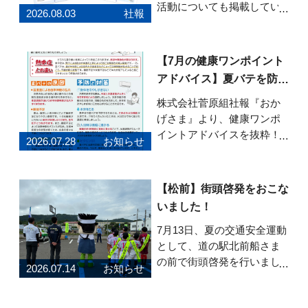
活動についても掲載してい
2026.08.03
社報
ます。ぜひご覧ください。
「おかげさま」Vol.82はこち
らから
【7月の健康ワンポイント
アドバイス】夏バテを防ぐ
健康習慣
株式会社菅原組社報『おか
げさま』より、健康ワンポ
イントアドバイスを抜粋！7
2026.07.28
お知らせ
月号のテーマは「今からで
も間に合う！夏バテを防ぐ
健康習慣」です。 夏バテの
【松前】街頭啓発をおこな
原因や熱中症との違い、暑
いました！
い季節を元気に乗り切るた
めのポイントを紹介してい
7月13日、夏の交通安全運動
ます。 食事・睡眠・
として、道の駅北前船さま
の前で街頭啓発を行いまし
2026.07.14
お知らせ
た！町内のスポーツクラブ
に所属する子どもたちと安