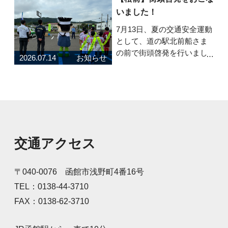
原因や熱中症との違い、暑
いました！
い季節を元気に乗り切るた
めのポイントを紹介してい
7月13日、夏の交通安全運動
ます。 食事・睡眠・
として、道の駅北前船さま
の前で街頭啓発を行いまし
2026.07.14
お知らせ
た！町内のスポーツクラブ
に所属する子どもたちと安
全グッズと弊社養殖昆布を
配布し、道行くドライバー
に安全運転を呼びかけまし
た。元気な声で「安全運転
お願いします！」と呼
交通アクセス
〒040-0076 函館市浅野町4番16号
TEL：0138-44-3710
FAX：0138-62-3710