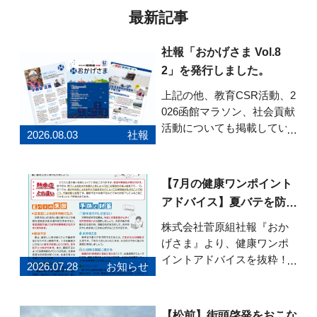
最新記事
社報「おかげさま Vol.8
2」を発行しました。
上記の他、教育CSR活動、2
026函館マラソン、社会貢献
活動についても掲載してい
2026.08.03
社報
ます。ぜひご覧ください。
「おかげさま」Vol.82はこち
らから
【7月の健康ワンポイント
アドバイス】夏バテを防ぐ
健康習慣
株式会社菅原組社報『おか
げさま』より、健康ワンポ
イントアドバイスを抜粋！7
2026.07.28
お知らせ
月号のテーマは「今からで
も間に合う！夏バテを防ぐ
健康習慣」です。 夏バテの
【松前】街頭啓発をおこな