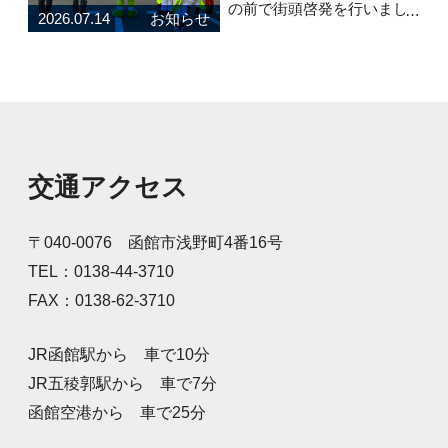
の前で街頭啓発を行いまし
2026.07.14
お知らせ
た！町内のスポーツクラブ
に所属する子どもたちと安
全グッズと弊社養殖昆布を
配布し、道行くドライバー
に安全運転を呼びかけまし
た。元気な声で「安全運転
お願いします！」と呼
交通アクセス
〒040-0076 函館市浅野町4番16号
TEL：0138-44-3710
FAX：0138-62-3710
JR函館駅から 車で10分
JR五稜郭駅から 車で7分
函館空港から 車で25分