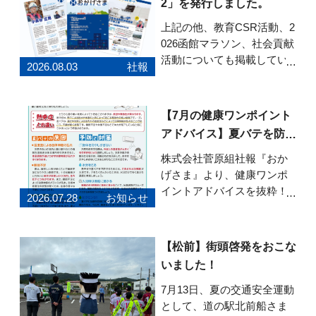
2」を発行しました。
上記の他、教育CSR活動、2
026函館マラソン、社会貢献
活動についても掲載してい
2026.08.03
社報
ます。ぜひご覧ください。
「おかげさま」Vol.82はこち
らから
【7月の健康ワンポイント
アドバイス】夏バテを防ぐ
健康習慣
株式会社菅原組社報『おか
げさま』より、健康ワンポ
イントアドバイスを抜粋！7
2026.07.28
お知らせ
月号のテーマは「今からで
も間に合う！夏バテを防ぐ
健康習慣」です。 夏バテの
【松前】街頭啓発をおこな
原因や熱中症との違い、暑
いました！
い季節を元気に乗り切るた
めのポイントを紹介してい
7月13日、夏の交通安全運動
ます。 食事・睡眠・
として、道の駅北前船さま