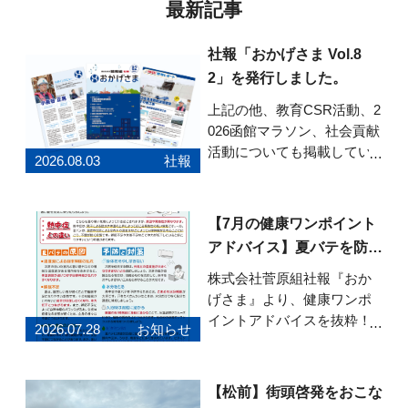
最新記事
社報「おかげさま Vol.8
2」を発行しました。
上記の他、教育CSR活動、2
026函館マラソン、社会貢献
活動についても掲載してい
2026.08.03
社報
ます。ぜひご覧ください。
「おかげさま」Vol.82はこち
らから
【7月の健康ワンポイント
アドバイス】夏バテを防ぐ
健康習慣
株式会社菅原組社報『おか
げさま』より、健康ワンポ
イントアドバイスを抜粋！7
2026.07.28
お知らせ
月号のテーマは「今からで
も間に合う！夏バテを防ぐ
健康習慣」です。 夏バテの
【松前】街頭啓発をおこな
原因や熱中症との違い、暑