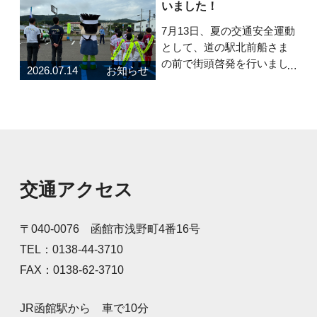
いました！
い季節を元気に乗り切るた
めのポイントを紹介してい
7月13日、夏の交通安全運動
ます。 食事・睡眠・
として、道の駅北前船さま
の前で街頭啓発を行いまし
2026.07.14
お知らせ
た！町内のスポーツクラブ
に所属する子どもたちと安
全グッズと弊社養殖昆布を
配布し、道行くドライバー
に安全運転を呼びかけまし
た。元気な声で「安全運転
お願いします！」と呼
交通アクセス
〒040-0076 函館市浅野町4番16号
TEL：0138-44-3710
FAX：0138-62-3710
JR函館駅から 車で10分