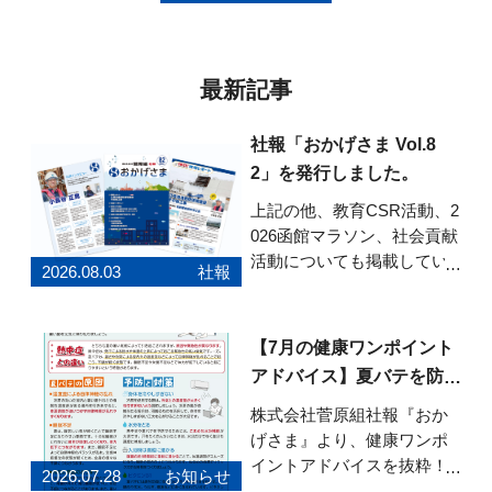
最新記事
社報「おかげさま Vol.8
2」を発行しました。
上記の他、教育CSR活動、2
026函館マラソン、社会貢献
活動についても掲載してい
2026.08.03
社報
ます。ぜひご覧ください。
「おかげさま」Vol.82はこち
らから
【7月の健康ワンポイント
アドバイス】夏バテを防ぐ
健康習慣
株式会社菅原組社報『おか
げさま』より、健康ワンポ
イントアドバイスを抜粋！7
2026.07.28
お知らせ
月号のテーマは「今からで