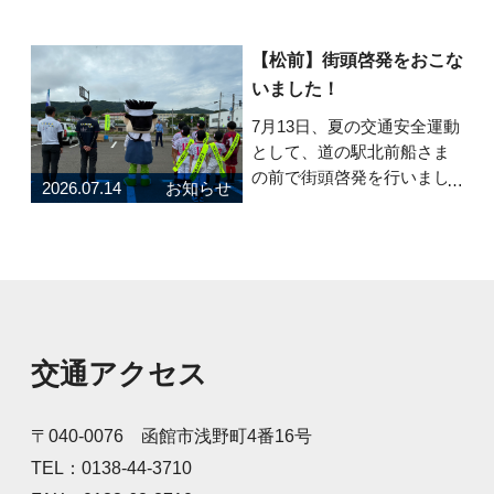
も間に合う！夏バテを防ぐ
健康習慣」です。 夏バテの
【松前】街頭啓発をおこな
原因や熱中症との違い、暑
いました！
い季節を元気に乗り切るた
めのポイントを紹介してい
7月13日、夏の交通安全運動
ます。 食事・睡眠・
として、道の駅北前船さま
の前で街頭啓発を行いまし
2026.07.14
お知らせ
た！町内のスポーツクラブ
に所属する子どもたちと安
全グッズと弊社養殖昆布を
配布し、道行くドライバー
に安全運転を呼びかけまし
た。元気な声で「安全運転
お願いします！」と呼
交通アクセス
〒040-0076 函館市浅野町4番16号
TEL：0138-44-3710