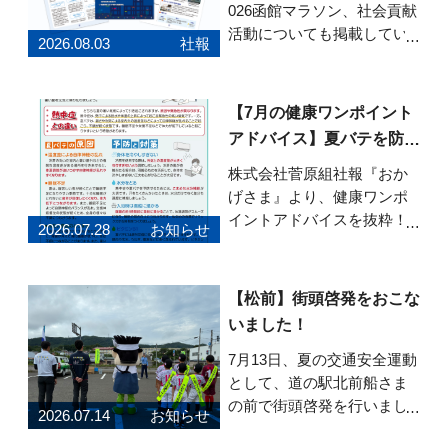
026函館マラソン、社会貢献
活動についても掲載してい
2026.08.03
社報
ます。ぜひご覧ください。
「おかげさま」Vol.82はこち
らから
【7月の健康ワンポイント
アドバイス】夏バテを防ぐ
健康習慣
株式会社菅原組社報『おか
げさま』より、健康ワンポ
イントアドバイスを抜粋！7
2026.07.28
お知らせ
月号のテーマは「今からで
も間に合う！夏バテを防ぐ
健康習慣」です。 夏バテの
【松前】街頭啓発をおこな
原因や熱中症との違い、暑
いました！
い季節を元気に乗り切るた
めのポイントを紹介してい
7月13日、夏の交通安全運動
ます。 食事・睡眠・
として、道の駅北前船さま
の前で街頭啓発を行いまし
2026.07.14
お知らせ
た！町内のスポーツクラブ