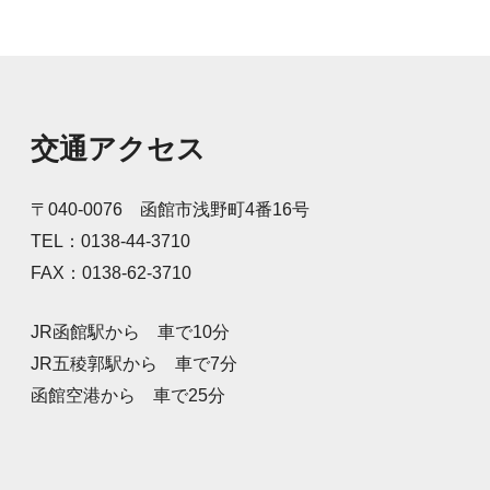
に所属する子どもたちと安
全グッズと弊社養殖昆布を
配布し、道行くドライバー
に安全運転を呼びかけまし
た。元気な声で「安全運転
お願いします！」と呼
交通アクセス
〒040-0076 函館市浅野町4番16号
TEL：0138-44-3710
FAX：0138-62-3710
JR函館駅から 車で10分
JR五稜郭駅から 車で7分
函館空港から 車で25分